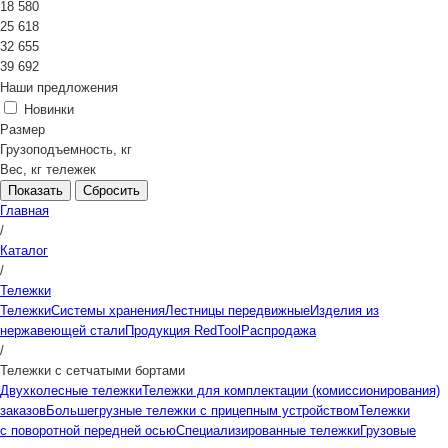
18 580
25 618
32 655
39 692
Наши предложения
Новинки
Размер
Грузоподъемность, кг
Вес, кг тележек
Сбросить
Главная
/
Каталог
/
Тележки
Тележки
Системы хранения
Лестницы передвижные
Изделия из
нержавеющей стали
Продукция RedTool
Распродажа
/
Тележки с сетчатыми бортами
Двухколесные тележки
Тележки для комплектации (комиссионирования)
заказов
Большегрузные тележки с прицепным устройством
Тележки
с поворотной передней осью
Специализированные тележки
Грузовые