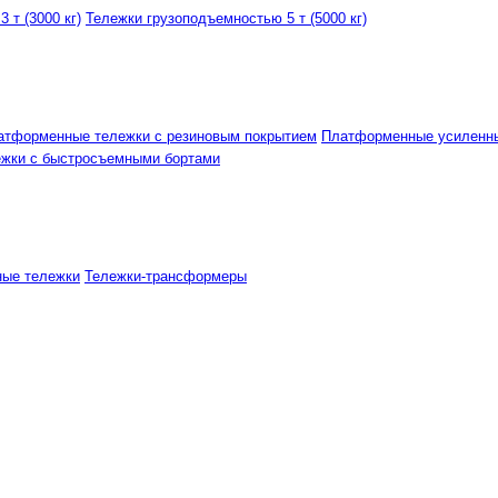
 т (3000 кг)
Тележки грузоподъемностью 5 т (5000 кг)
атформенные тележки с резиновым покрытием
Платформенные усиленн
ежки с быстросъемными бортами
ные тележки
Тележки-трансформеры