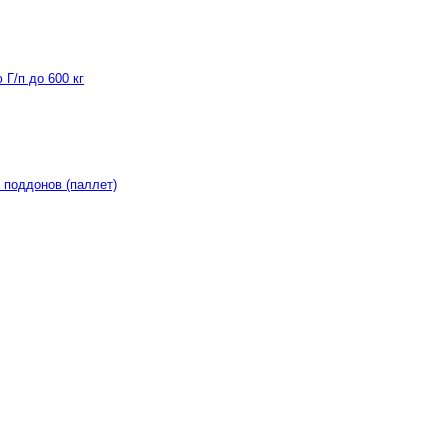
Г/п до 600 кг
 поддонов (паллет)