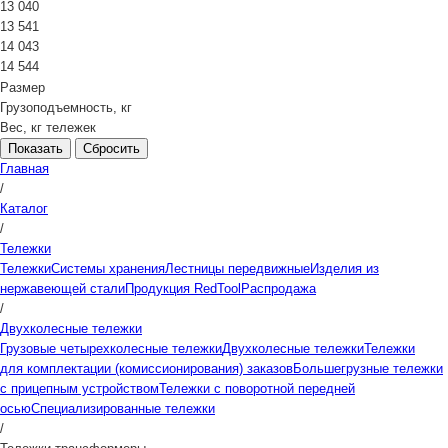
13 040
13 541
14 043
14 544
Размер
Грузоподъемность, кг
Вес, кг тележек
Сбросить
Главная
/
Каталог
/
Тележки
Тележки
Системы хранения
Лестницы передвижные
Изделия из
нержавеющей стали
Продукция RedTool
Распродажа
/
Двухколесные тележки
Грузовые четырехколесные тележки
Двухколесные тележки
Тележки
для комплектации (комиссионирования) заказов
Большегрузные тележки
с прицепным устройством
Тележки с поворотной передней
осью
Специализированные тележки
/