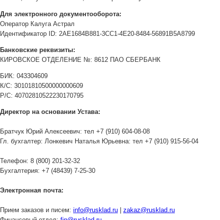
Для электронного документооборота:
Оператор Калуга Астрал
Идентификатор ID: 2AE1684B881-3CC1-4E20-8484-56891B5A8799
Банковские реквизиты:
КИРОВСКОЕ ОТДЕЛЕНИЕ №: 8612 ПАО СБЕРБАНК
БИК: 043304609
К/С: 30101810500000000609
Р/С: 40702810522230170795
Директор на основании Устава:
Братчук Юрий Алексеевич: тел +7 (910) 604-08-08
Гл. бухгалтер: Лонкевич Наталья Юрьевна: тел +7 (910) 915-56-04
Телефон: 8 (800) 201-32-32
Бухгалтерия: +7 (48439) 7-25-30
Электронная почта:
Прием заказов и писем:
info@rusklad.ru
|
zakaz@rusklad.ru
Финансовый отдел:
fin@rusklad.ru